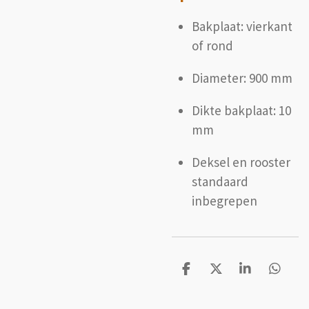
Bakplaat: vierkant
of rond
Diameter: 900 mm
Dikte bakplaat: 10
mm
Deksel en rooster
standaard
inbegrepen
D
D
S
D
e
e
h
e
l
e
a
l